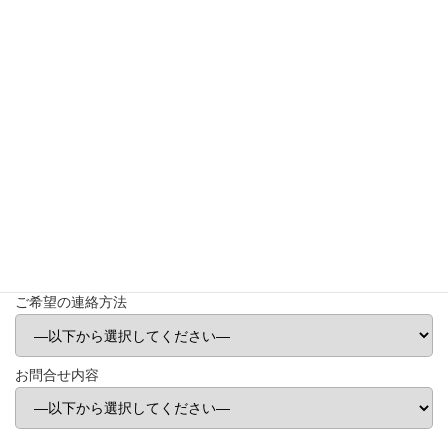
ドメイン指定受信をご利用の方は、@kaurus.co.jpからのメールを
受信できるように設定をご確認下さい。
氏名
メールアドレス（半角英数字）
電話番号（半角数字・ハイフンなし）
ご希望の連絡方法
お問合せ内容